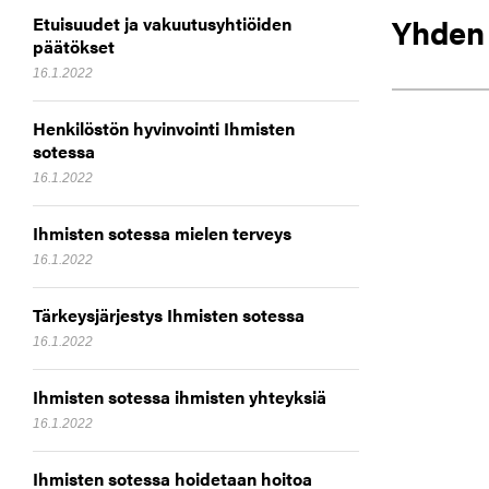
Yhden 
Etuisuudet ja vakuutusyhtiöiden
päätökset
16.1.2022
Henkilöstön hyvinvointi Ihmisten
sotessa
16.1.2022
Ihmisten sotessa mielen terveys
16.1.2022
Tärkeysjärjestys Ihmisten sotessa
16.1.2022
Ihmisten sotessa ihmisten yhteyksiä
16.1.2022
Ihmisten sotessa hoidetaan hoitoa