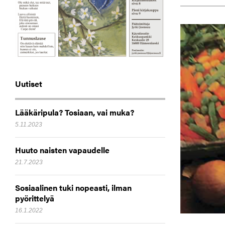
Uutiset
Lääkäripula? Tosiaan, vai muka?
5.11.2023
Huuto naisten vapaudelle
21.7.2023
Sosiaalinen tuki nopeasti, ilman
pyörittelyä
16.1.2022