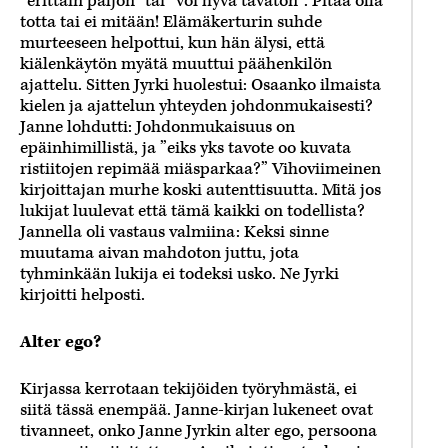
”erittäin paljon” tai ”voi hyvä tavaton”. Pitää olla
totta tai ei mitään! Elämäkerturin suhde
murteeseen helpottui, kun hän älysi, että
kiälenkäytön myätä muuttui päähenkilön
ajattelu. Sitten Jyrki huolestui: Osaanko ilmaista
kielen ja ajattelun yhteyden johdonmukaisesti?
Janne lohdutti: Johdonmukaisuus on
epäinhimillistä, ja ”eiks yks tavote oo kuvata
ristiitojen repimää miäsparkaa?” Vihoviimeinen
kirjoittajan murhe koski autenttisuutta. Mitä jos
lukijat luulevat että tämä kaikki on todellista?
Jannella oli vastaus valmiina: Keksi sinne
muutama aivan mahdoton juttu, jota
tyhminkään lukija ei todeksi usko. Ne Jyrki
kirjoitti helposti.
Alter ego?
Kirjassa kerrotaan tekijöiden työryhmästä, ei
siitä tässä enempää. Janne-kirjan lukeneet ovat
tivanneet, onko Janne Jyrkin alter ego, persoona