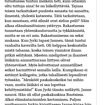
tutustuessa tuntuu melkein heti, kuin oltaisiin
oltu tuttuja aina! Se on häkellyttävää. Tajuaa
toisen tarkoitukset puolesta sanasta tai sanoitta,
ilmeestä, yhdestä katseesta. Tätä tarkoitetaan,
kun sanotaan, että silmät ovat sielun peili? Näin
alkaa elämänmittainen ystävyys. Rakastuessa
tunnetaan yhteenkuuluvuutta ja tykkäämistä,
mutta se on eri asia. Rakastumisessa on seksi
mukana. Kun Jyrki tapasi Jannen, tämä tuntui
vanhalta kaverilta heti. Oli helppoa keskustella
mistä tahansa, koska toinen ymmärsi ilman
pitkiä selityksiä. Miesten mielipiteet ja ihanteet
lääkärin ammattiuraan liittyen olivat
yhteneväiset. Myös kelvottomat ammatilliset
seikat harmittivat samalla lailla. Kumpikaan ei
sietänyt kollegoita, jotka tahallisesti lepsuilivat
työssään. ”Menkööt paskakuskeiksi tai mihin
vaan, mutta lääkäri ei saa lopettaa
kehittymistään!” Kun Jyrki tämän möläytti, Janne
nauroi. Hän oli ollut paskakuskina Ruotsissa.
Alkoi elämäntarinoiden kertominen. Paljon
myöhemmin Jyrkin kirjoittaessa Janne-kirjaa hän