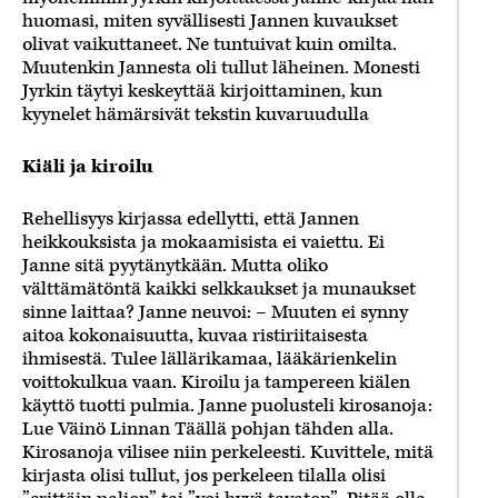
huomasi, miten syvällisesti Jannen kuvaukset
olivat vaikuttaneet. Ne tuntuivat kuin omilta.
Muutenkin Jannesta oli tullut läheinen. Monesti
Jyrkin täytyi keskeyttää kirjoittaminen, kun
kyynelet hämärsivät tekstin kuvaruudulla
Kiäli ja kiroilu
Rehellisyys kirjassa edellytti, että Jannen
heikkouksista ja mokaamisista ei vaiettu. Ei
Janne sitä pyytänytkään. Mutta oliko
välttämätöntä kaikki selkkaukset ja munaukset
sinne laittaa? Janne neuvoi: – Muuten ei synny
aitoa kokonaisuutta, kuvaa ristiriitaisesta
ihmisestä. Tulee lällärikamaa, lääkärienkelin
voittokulkua vaan. Kiroilu ja tampereen kiälen
käyttö tuotti pulmia. Janne puolusteli kirosanoja:
Lue Väinö Linnan Täällä pohjan tähden alla.
Kirosanoja vilisee niin perkeleesti. Kuvittele, mitä
kirjasta olisi tullut, jos perkeleen tilalla olisi