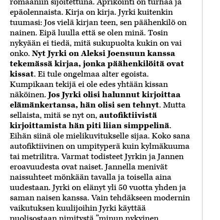
romaaniin sijoitettuna. Aprikointi on turhaa ja
epäolennaista. Kirja on kirja. Jyrki kuitenkin
tuumasi: Jos vielä kirjan teen, sen päähenkilö on
nainen. Eipä luulla että se olen minä. Tosin
nykyään ei tiedä, mitä sukupuolta kukin on vai
onko.
Nyt Jyrki on Aleksi Joensuun kanssa
tekemässä kirjaa, jonka päähenkilöitä ovat
kissat
. Ei tule ongelmaa alter egoista.
Kumpikaan tekijä ei ole edes yhtään kissan
näköinen.
Jos Jyrki olisi halunnut kirjoittaa
elämänkertansa, hän olisi sen tehnyt
. Mutta
sellaista, mitä se nyt on,
autofiktiivistä
kirjoittamista hän piti liian simppelinä
.
Eihän siinä ole mielikuvitukselle sijaa. Koko sana
autofiktiivinen on umpityperä kuin kylmäkuuma
tai metrilitra. Varmat todisteet Jyrkin ja Jannen
eroavuudesta ovat naiset. Jannella menivät
naissuhteet mönkään tavalla ja toisella aina
uudestaan. Jyrki on elänyt yli 50 vuotta yhden ja
saman naisen kanssa. Vain tehdäkseen modernin
vaikutuksen kuulijoihin Jyrki käyttää
puolisostaan nimitystä ”minun nykyinen