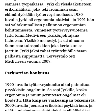
samassa työpaikassa. Jyrki oli yleislääketieteen
erikoislääkäri, joka teki isoimman osan
elämäntyöstään työterveyshuollossa. 1980-
luvulla Jyrki oli ergonomia-aktivisti, ja 1991 hän
sai valtakunnallisen palkinnon ergonomian
kehittämisestä. Viimeiset työterveysvuotensa
Jyrki toimi Medivireen yksikönjohtajana
Lahdessa. Yksikkö menestyi, ja sai ainoana
Suomessa tulospalkkion joka kerta kun se
jaettiin. Jyrki jakoi rahat työntekijöille tasan –
palkasta riippumatta. Terveystalo osti
Medivireen vuonna 2007.
Psykiatrian houkutus
1990-luvulla työterveyshuolto alkoi painottua
psyykkisiin ongelmiin. Se sopi Jyrkille, koska
ergonomia ja muut perinteiset ongelmat oli
hoidettu.
Hän kaipasi vaikeampaa tekemistä
.
2000-luvulla Joensuu erikoistui psykiatriaan, ja
päätyi mielenterveysjohtajaksi ja ylilääkäriksi.