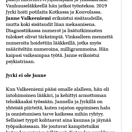
Vanhuuseläkkeellä hän jatkoi työntekoa. 2019
Jyrki hoiti potilaita Kotkassa ja Kouvolassa.
Janne Valkeeniemi
erikoistui sisätaudeille,
mutta koki sisätaudit liian mekaanisena.
Diagnostiikassa numerot ja lisätutkimusten
tulokset olivat tärkeimpiä. Vinksalleen menneitä
numeroita hoidettiin lääkkeillä, jotka myös
määriteltiin numeroina, milligrammoina. Hän
kaipasi vaikeampaa työtä. Janne erikoistui
psykiatriaan.
Jyrki ei ole Janne
Kun Valkeeniemi pääsi omalle alalleen, hän oli
intohimoinen lääkäri, ja kehittyi armottoman
tehokkaaksi työssään. Jannella ja Jyrkillä on
yhteisiä piirteitä, kuten rajaton oppimisen halu
ja onnistumisen tarve kaikessa mihin ryhtyy.
Sellaiset tyypit kohtaavat aina kaunaa ja jäynää
työpaikoissaan. He joutuvat kampitetuiksi